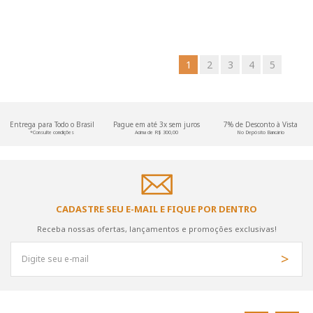
1
2
3
4
5
Entrega para Todo o Brasil
Pague em até 3x sem juros
7% de Desconto à Vista
*Consulte condições
Acima de R$ 300,00
No Depósito Bancário
CADASTRE SEU E-MAIL E FIQUE POR DENTRO
Receba nossas ofertas, lançamentos e promoções exclusivas!