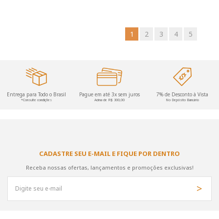
1
2
3
4
5
Entrega para Todo o Brasil
Pague em até 3x sem juros
7% de Desconto à Vista
*Consulte condições
Acima de R$ 300,00
No Depósito Bancário
CADASTRE SEU E-MAIL E FIQUE POR DENTRO
Receba nossas ofertas, lançamentos e promoções exclusivas!