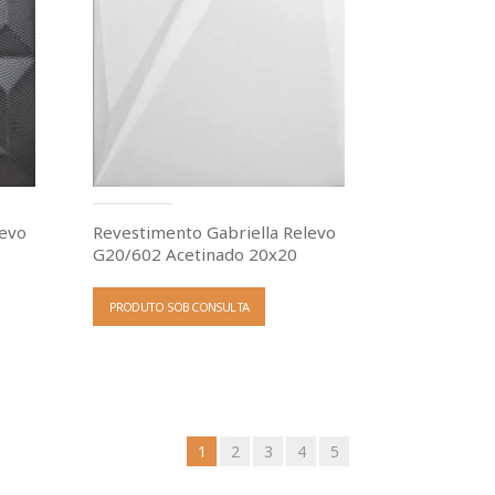
levo
Revestimento Gabriella Relevo
G20/602 Acetinado 20x20
PRODUTO SOB CONSULTA
1
2
3
4
5