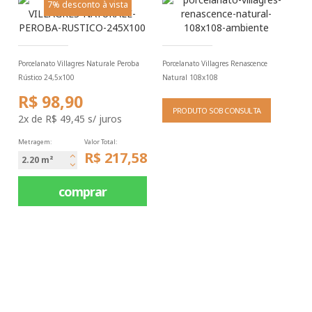
7% desconto à vista
Porcelanato Villagres Naturale Peroba
Porcelanato Villagres Renascence
Rústico 24,5x100
Natural 108x108
R$ 98,90
PRODUTO SOB CONSULTA
2x
de
R$ 49,45
s/ juros
Metragem:
Valor Total:
R$ 217,58
2.20
m²
comprar