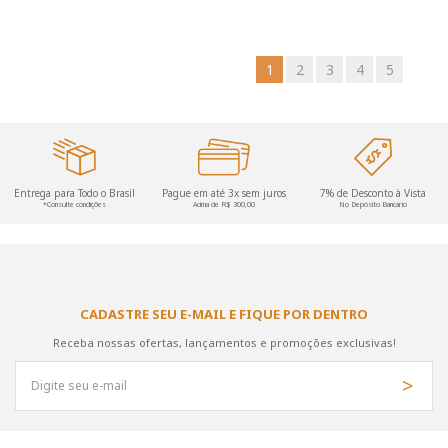
1
2
3
4
5
Entrega para Todo o Brasil
Pague em até 3x sem juros
7% de Desconto à Vista
*Consulte condições
Acima de R$ 300,00
No Depósito Bancário
CADASTRE SEU E-MAIL E FIQUE POR DENTRO
Receba nossas ofertas, lançamentos e promoções exclusivas!