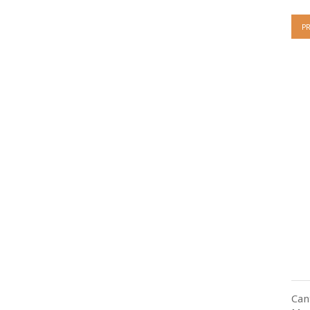
P
Can