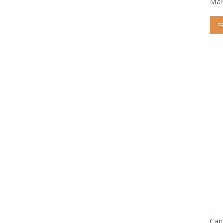
Mar
P
Can