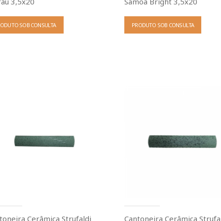
aú 3,5x20
Samoa Bright 3,5x20
RODUTO SOB CONSULTA
PRODUTO SOB CONSULTA
toneira Cerâmica Strufaldi
Cantoneira Cerâmica Strufa