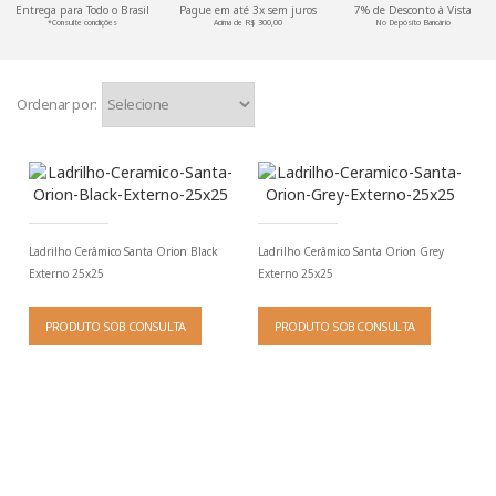
Entrega para Todo o Brasil
Pague em até 3x sem juros
7% de Desconto à Vista
*Consulte condições
Acima de R$ 300,00
No Depósito Bancário
Ordenar por:
Ladrilho Cerâmico Santa Orion Black
Ladrilho Cerâmico Santa Orion Grey
Externo 25x25
Externo 25x25
PRODUTO SOB CONSULTA
PRODUTO SOB CONSULTA