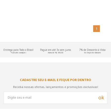
1
Entrega para Todo o Brasil
Pague em até 3x sem juros
7% de Desconto à Vista
*Consulte condições
Acima de R$ 300,00
No Depósito Bancário
CADASTRE SEU E-MAIL E FIQUE POR DENTRO
Receba nossas ofertas, lançamentos e promoções exclusivas!