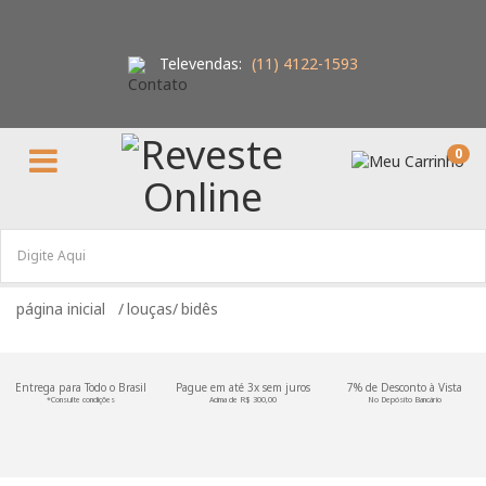
Televendas:
(11) 4122-1593
0
louças
bidês
Entrega para Todo o Brasil
Pague em até 3x sem juros
7% de Desconto à Vista
*Consulte condições
Acima de R$ 300,00
No Depósito Bancário