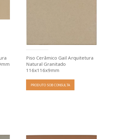
ura
Piso Cerâmico Gail Arquitetura
x9mm
Natural Granitado
116x116x9mm
PRODUTO SOB CONSULTA