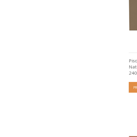
Pis
Nat
24
P