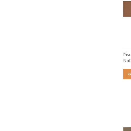
Pis
Nat
P