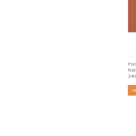
Pis
Nat
24
P