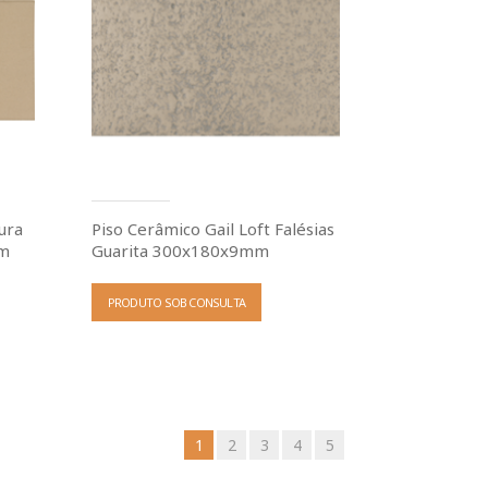
ura
Piso Cerâmico Gail Loft Falésias
mm
Guarita 300x180x9mm
PRODUTO SOB CONSULTA
1
2
3
4
5