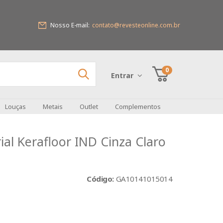
Nosso E-mail:
contato@revesteonline.com.br
0
Entrar
Louças
Metais
Outlet
Complementos
ial Kerafloor IND Cinza Claro
Código:
GA10141015014