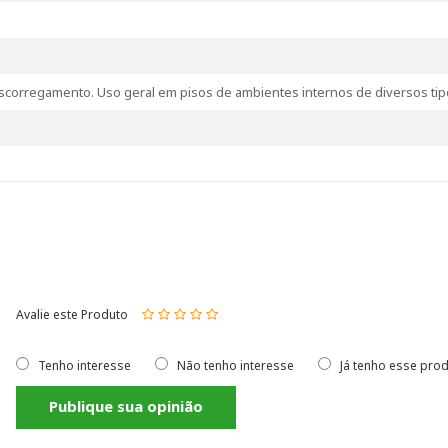
scorregamento. Uso geral em pisos de ambientes internos de diversos tipo
Avalie este Produto
Tenho interesse
Não tenho interesse
Já tenho esse pro
Publique sua opinião