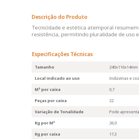
Descrição do Produto
Tecnicidade e estética atemporal resumem a 
resistência, permitindo pluralidade de uso 
Especificações Técnicas
Tamanho
240x116x14mm
Local indicado ao uso
Indústrias e co
M² por caixa
0,7
Peças por caixa
22
Variação de Tonalidade
Pode apresentar
Kg por M²
26,0
Kg por caixa
17,3