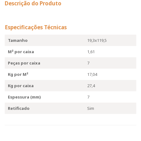
Descrição do Produto
Especificações Técnicas
Tamanho
19,3x119,5
M² por caixa
1,61
Peças por caixa
7
Kg por M²
17,04
Kg por caixa
27,4
Espessura (mm)
7
Retificado
Sim