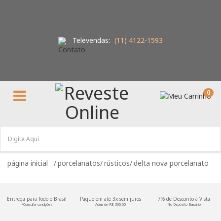
Televendas:
(11) 4122-1593
0
porcelanatos
rústicos
delta nova porcelanato
Entrega para Todo o Brasil
Pague em até 3x sem juros
7% de Desconto à Vista
*Consulte condições
Acima de R$ 300,00
No Depósito Bancário