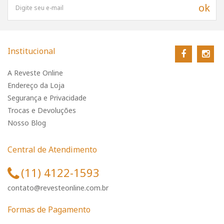
Institucional
A Reveste Online
Endereço da Loja
Segurança e Privacidade
Trocas e Devoluções
Nosso Blog
Central de Atendimento
(11) 4122-1593
contato@revesteonline.com.br
Formas de Pagamento