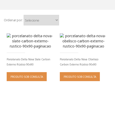
Ordenar por:
Porcelanato Delta Nova Slate Carbon
Porcelanato Delta Nova Obelisco
Externo Rústico 90x90
Carbon Externo Rústico 90x90
PRODUTO SOB CONSULTA
PRODUTO SOB CONSULTA